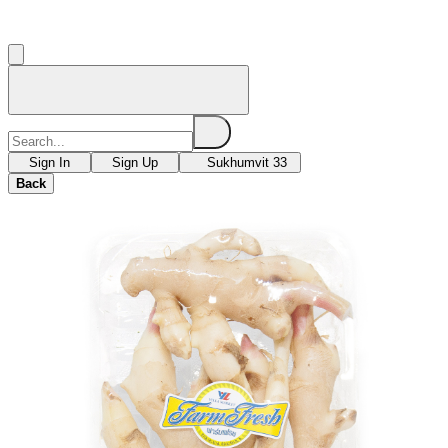
Sign In
Sign Up
Sukhumvit 33
Back