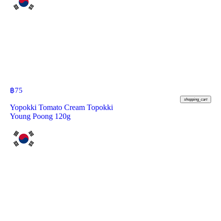
฿
75
shopping_cart
Yopokki Tomato Cream Topokki
Young Poong 120g